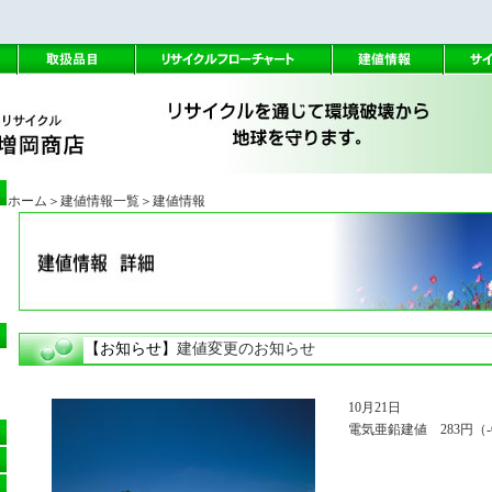
ホーム
＞建値情報一覧
＞建値情報
【お知らせ】
建値変更のお知らせ
10月21日
電気亜鉛建値 283円（-6