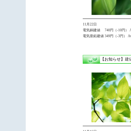
11月22日
電気銅建値 740円（-10円） Av
電気亜鉛建値 349円（-3円） Avg
【お知らせ】
建