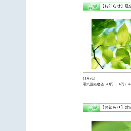
【お知らせ】
建
11月9日
電気亜鉛建値 343円（+6円）Avg
【お知らせ】
建