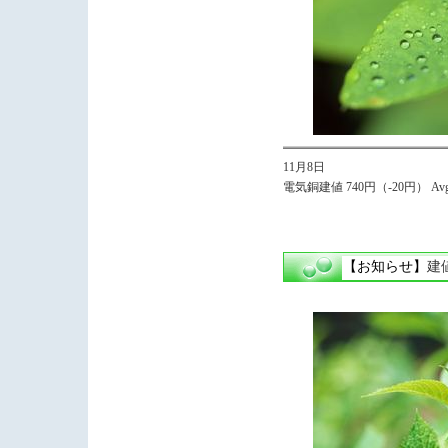
11月8日
電気銅建値 740円（-20円） Avg
【お知らせ】
建