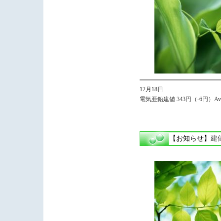
12月18日
電気亜鉛建値 343円（-6円）Avg.
【お知らせ】
建