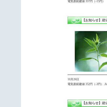
電気亜鉛建値 337円（-15円）
【お知らせ】
建
10月26日
電気亜鉛建値 352円（-3円） Avg
【お知らせ】
建