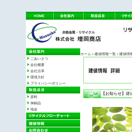
ホーム
＞建値情報一覧
＞建値情
ごあいさつ
会社概要
会社沿革
環境方針
プライバシーポリシー
【お知らせ】
建
原料
伸銅品
地金