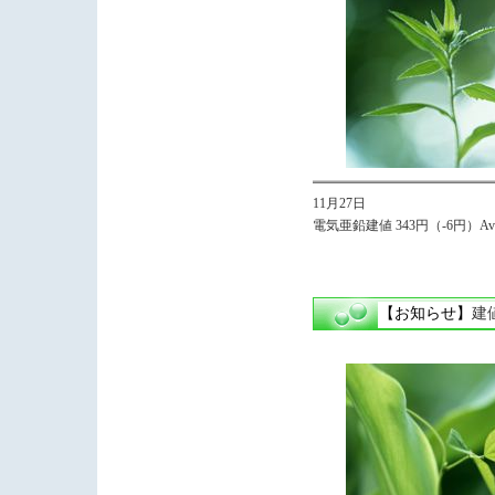
11月27日
電気亜鉛建値 343円（-6円）Avg.
【お知らせ】
建