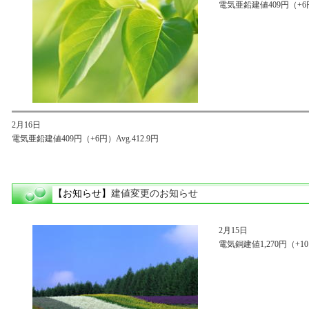
電気亜鉛建値409円（+6円）
2月16日
電気亜鉛建値409円（+6円）Avg.412.9円
【お知らせ】
建値変更のお知らせ
2月15日
電気銅建値1,270円（+10円