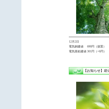
12月2日
電気銅建値 690円（据置）
電気亜鉛建値 301円（+6円）
【お知らせ】
建