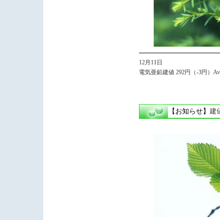
12月11日
電気亜鉛建値 292円（-3円）Avg.
【お知らせ】
建