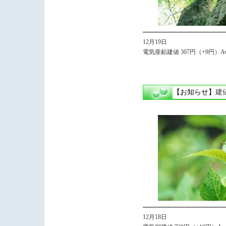
12月19日
電気亜鉛建値 307円（+9円）Avg
【お知らせ】
建
12月18日