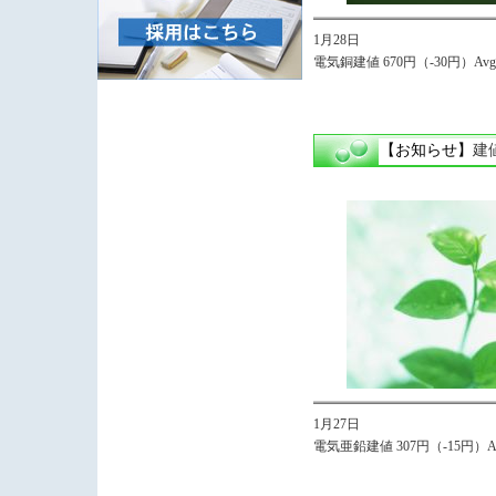
1月28日
電気銅建値 670円（-30円）Avg.
【お知らせ】
建
1月27日
電気亜鉛建値 307円（-15円）Avg