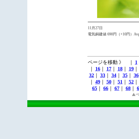
11月27日
電気銅建値 690円（+10円）Avg
ページを移動 》 ｜
1
｜
16
｜
17
｜
18
｜
19
32
｜
33
｜
34
｜
35
｜
36
｜
49
｜
50
｜
51
｜
52
65
｜
66
｜
67
｜
68
｜