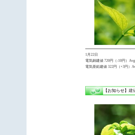
1月22日
電気銅建値 720円（-10円）Avg.
電気亜鉛建値 322円（+3円）Avg
【お知らせ】
建