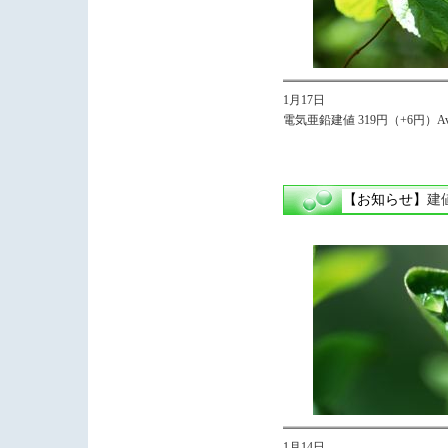
1月17日
電気亜鉛建値 319円（+6円）Avg
【お知らせ】
建
1月14日