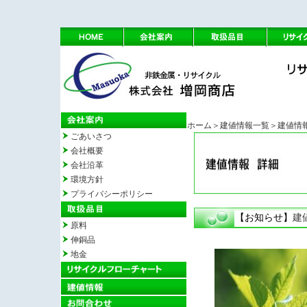
ホーム
＞建値情報一覧
＞建値情
ごあいさつ
会社概要
会社沿革
環境方針
プライバシーポリシー
【お知らせ】
建
原料
伸銅品
地金