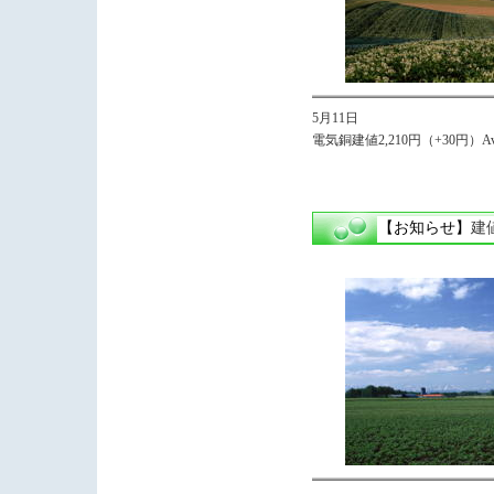
5月11日
電気銅建値2,210円（+30円）Avg,
【お知らせ】
建