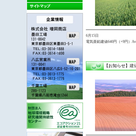
6月15日
電気亜鉛建値640円（+9円）Avg,
【お知らせ】
建