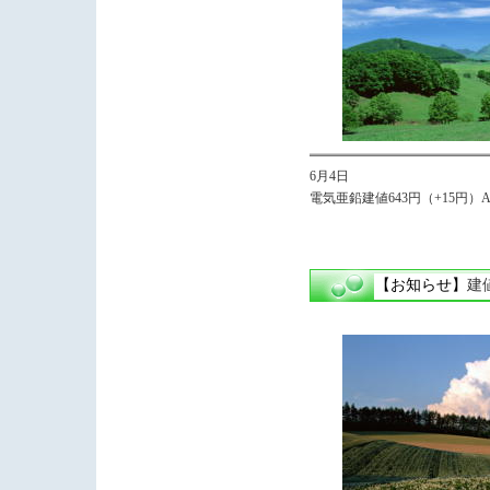
6月4日
電気亜鉛建値643円（+15円）Av
【お知らせ】
建