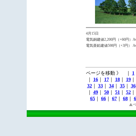
4月15日
電気銅建値2,200円（+60円）Avg,
電気亜鉛建値598円（+3円） Avg,
ページを移動 》 ｜
1
｜
16
｜
17
｜
18
｜
19
32
｜
33
｜
34
｜
35
｜
36
｜
49
｜
50
｜
51
｜
52
65
｜
66
｜
67
｜
68
｜