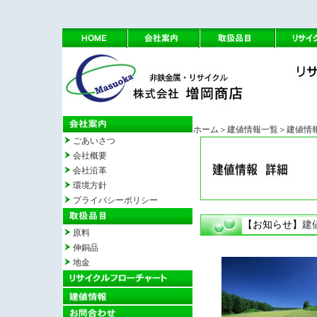
ホーム
＞建値情報一覧
＞建値情
ごあいさつ
会社概要
会社沿革
環境方針
プライバシーポリシー
【お知らせ】
建
原料
伸銅品
地金