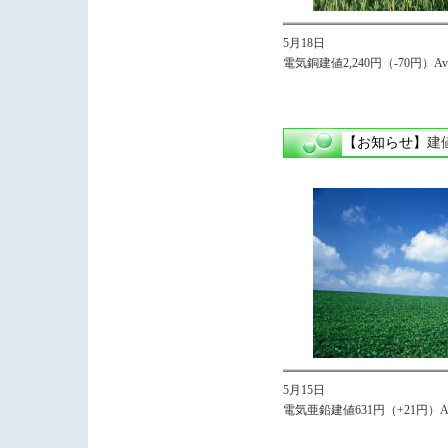
5月18日
電気銅建値2,240円（-70円）Avg
【お知らせ】
建
5月15日
電気亜鉛建値631円（+21円）Avg,