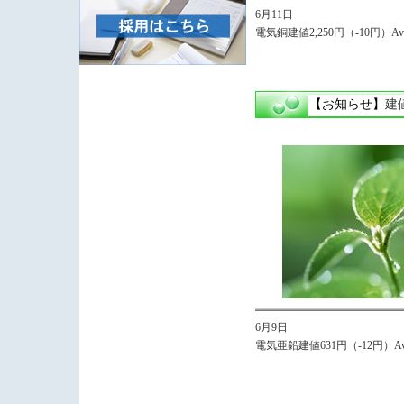
6月11日
電気銅建値2,250円（-10円）Avg,
【お知らせ】
建
6月9日
電気亜鉛建値631円（-12円）Avg,