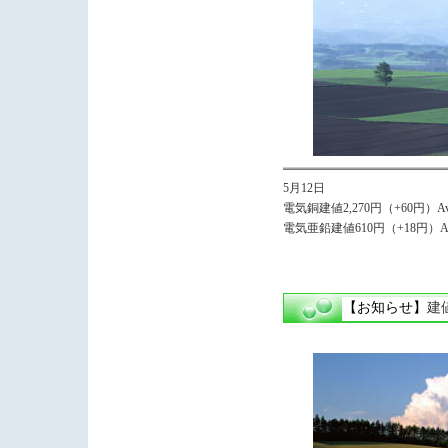
5月12日
電気銅建値2,270円（+60円）Avg,
電気亜鉛建値610円（+18円）Avg,
【お知らせ】
建