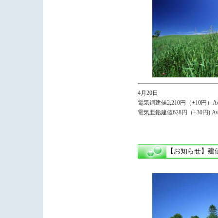
4月20日
電気銅建値2,210円（+10円）Avg,
電気亜鉛建値628円（+30円) Avg
【お知らせ】
建