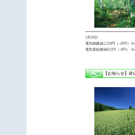
5月20日
電気銅建値2,220円（-20円）Avg,
電気亜鉛建値622円（-9円） Avg
【お知らせ】
建