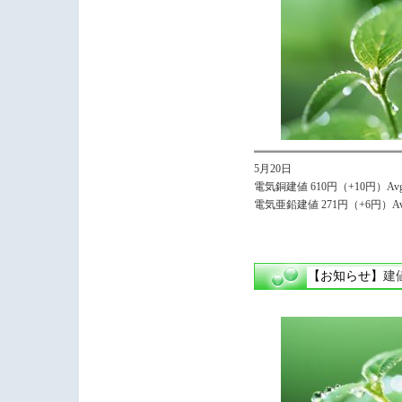
5月20日
電気銅建値 610円（+10円）Avg.
電気亜鉛建値 271円（+6円）Avg
【お知らせ】
建