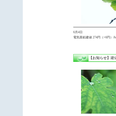
6月4日
電気亜鉛建値 274円（+6円）Avg
【お知らせ】
建