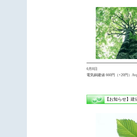
6月8日
電気銅建値 660円（+20円）Avg.
【お知らせ】
建