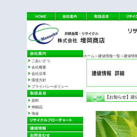
ホーム
＞建値情報一覧
＞建値情
ごあいさつ
会社概要
会社沿革
環境方針
プライバシーポリシー
【お知らせ】
建
原料
伸銅品
地金