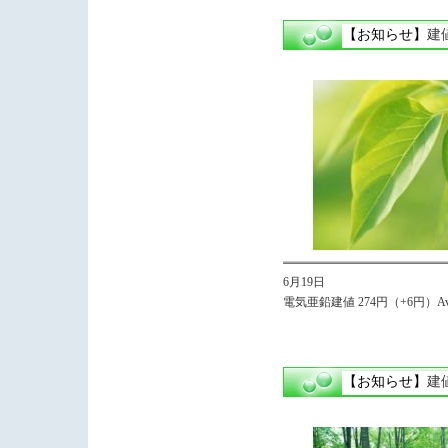
【お知らせ】
建
6月19日
電気亜鉛建値 274円（+6円）Avg
【お知らせ】
建