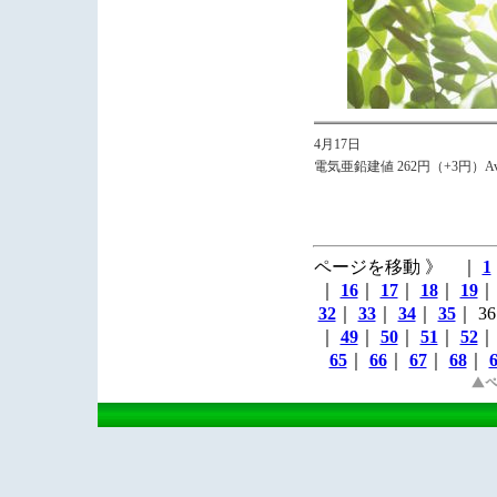
4月17日
電気亜鉛建値 262円（+3円）Avg
ページを移動 》 ｜
1
｜
16
｜
17
｜
18
｜
19
32
｜
33
｜
34
｜
35
｜ 3
｜
49
｜
50
｜
51
｜
52
65
｜
66
｜
67
｜
68
｜