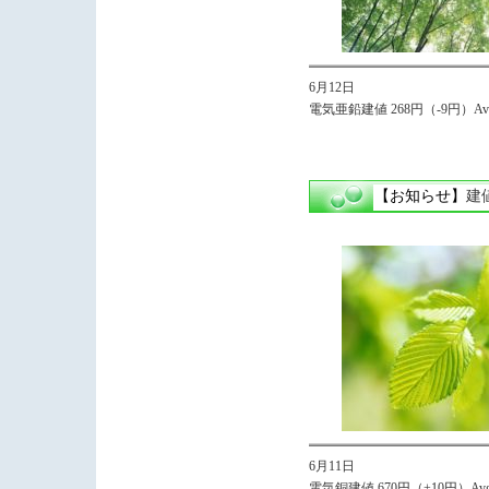
6月12日
電気亜鉛建値 268円（-9円）Avg
【お知らせ】
建
6月11日
電気銅建値 670円（+10円）Avg