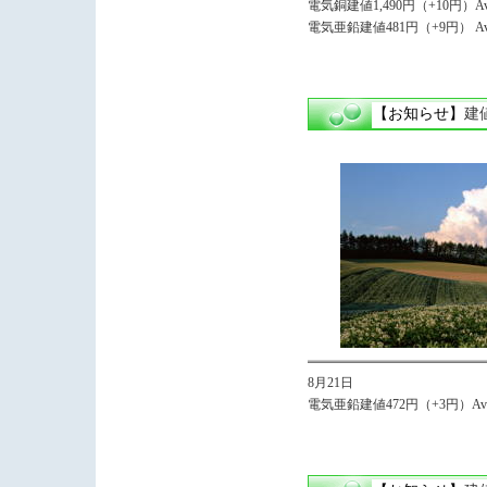
電気銅建値1,490円（+10円）Avg
電気亜鉛建値481円（+9円） Avg
【お知らせ】
建
8月21日
電気亜鉛建値472円（+3円）Avg,