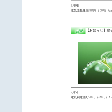
9月9日
電気亜鉛建値487円（-3円）Avg,
【お知らせ】
建
9月5日
電気銅建値1,510円（-20円）Avg