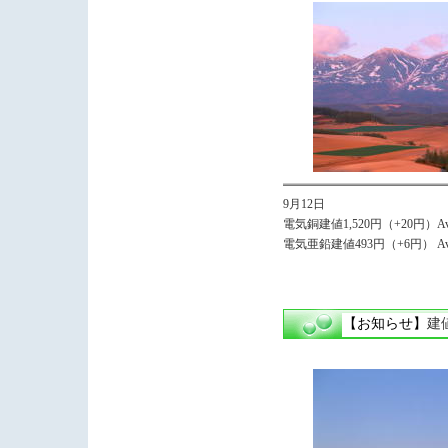
9月12日
電気銅建値1,520円（+20円）Avg,
電気亜鉛建値493円（+6円） Av
【お知らせ】
建