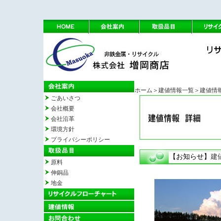
ホーム
＞建値情報一覧
＞建値情
ごあいさつ
会社概要
会社沿革
環境方針
プライバシーポリシー
【お知らせ】
建
原料
伸銅品
地金