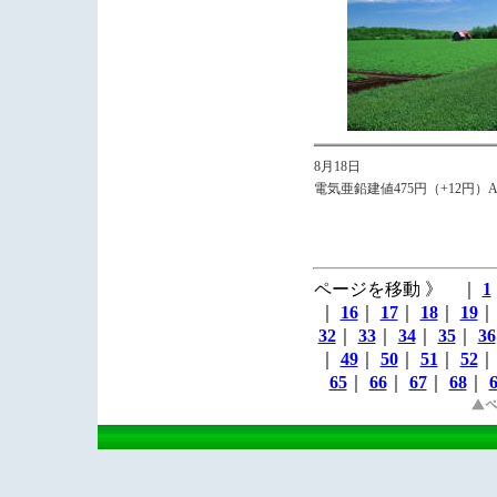
8月18日
電気亜鉛建値475円（+12円）Avg
ページを移動 》 ｜
1
｜
16
｜
17
｜
18
｜
19
32
｜
33
｜
34
｜
35
｜
36
｜
49
｜
50
｜
51
｜
52
65
｜
66
｜
67
｜
68
｜