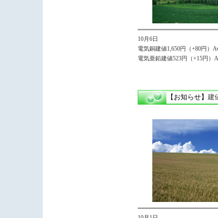
10月6日
電気銅建値1,650円（+80円）Avg,
電気亜鉛建値523円（+15円）Av
【お知らせ】
建
10月1日