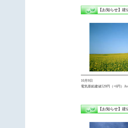
【お知らせ】
建
10月9日
電気亜鉛建値529円（+6円）Avg,
【お知らせ】
建