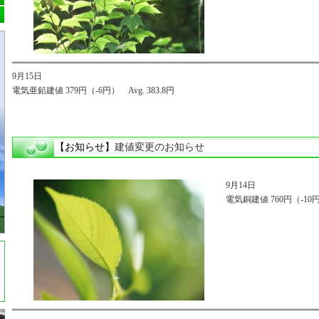
9月15日
電気亜鉛建値 379円（-6円） Avg. 383.8円
【お知らせ】
建値変更のお知らせ
9月14日
電気銅建値 760円（-10円）