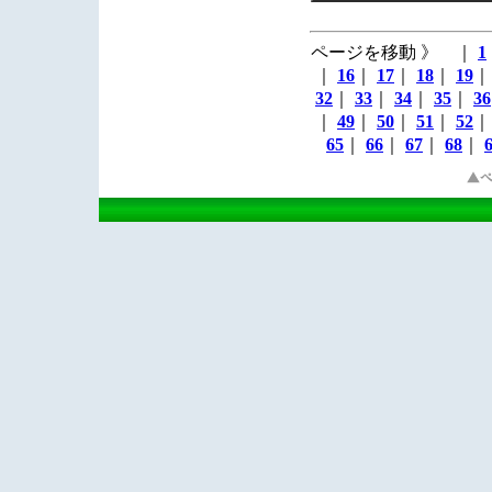
ページを移動 》 ｜
1
｜
16
｜
17
｜
18
｜
19
32
｜
33
｜
34
｜
35
｜
36
｜
49
｜
50
｜
51
｜
52
65
｜
66
｜
67
｜
68
｜